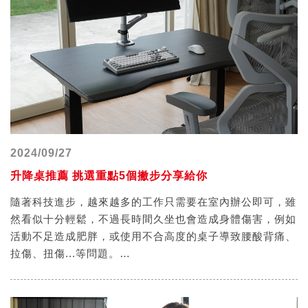
這一點也是許多消費者在選購電競椅時內心最大的疑惑，以
下筆者將替大家解答疑惑
記住帳號
2024/09/27
升降桌推薦 挑選重點5個撇步分享給你
隨著科技進步，越來越多的工作只需要在室內辦公即可，雖
然看似十分輕鬆，不過長時間久坐也會造成身體傷害，例如
活動不足造成肥胖，或使用不合高度的桌子導致腰酸背痛、
拉傷、扭傷...等問題。
而電動升降桌即是解決上述煩惱因應而生的產品，只要按下
按鍵，就可以毫不費力地調整桌面高低，不同的桌面高度讓