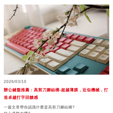
2026/03/10
辦公鍵盤推薦：高剪刀腳結構-超越薄膜，近似機械，打
造卓越打字回饋感
一篇文章帶你認識什麼是高剪刀腳結構?