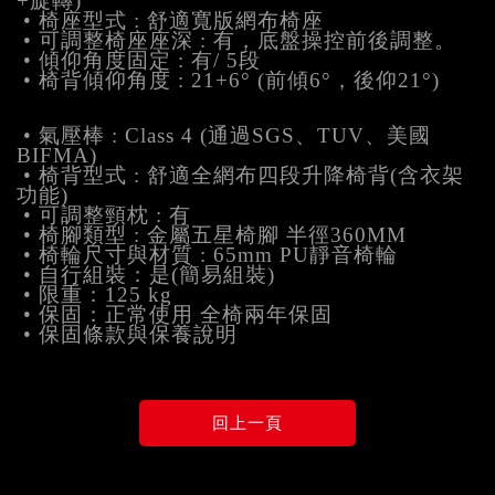
+旋轉)
• 椅座型式 : 舒適寬版網布椅座
• 可調整椅座座深 : 有，底盤操控前後調整。
• 傾仰角度固定 : 有/ 5段
• 椅背傾仰角度 : 21+6° (前傾6°，後仰21°)
• 氣壓棒 : Class 4 (通過SGS、TUV、美國
BIFMA)
• 椅背型式 : 舒適全網布四段升降椅背(含衣架
功能)
• 可調整頸枕 : 有
• 椅腳類型 : 金屬五星椅腳 半徑360MM
• 椅輪尺寸與材質 : 65mm PU靜音椅輪
• 自行組裝：是(簡易組裝)
• 限重：125 kg
• 保固：正常使用 全椅兩年保固
• 保固條款與保養說明