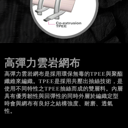
高彈力雲岩網布
高彈力雲岩網布是採用環保無毒的TPEE與聚酯
纖維來編織。TPEE是採用共壓出抽絲技術，是
使用不同特性之TPEE抽絲而成的雙層料。內層
具有優秀韌性與回彈性的同時外層於編織定型
時會與網布有良好之結構強度、耐磨、透氣
性。 