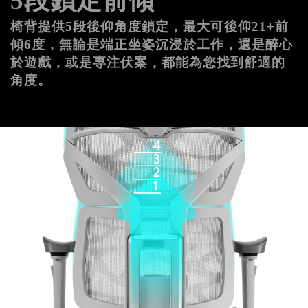
5段鎖定前傾
椅背提供5段後仰角度鎖定，最大可後仰21+前
傾6度，無論是端正坐姿沉浸於工作，還是醉心
於遊戲，或是專注伏案，都能為您找到舒適的
角度。
記住帳號