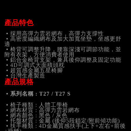
產品特色
• 採用高彈力雲岩網布，高彈力支撐性
• 高密度編織網布及加大加寬坐墊，坐感更舒
適
• 椅背可調整升降，腰靠深淺可調節功能，並
附有衣架，方便消費者使用
• 鋁合金椅背支架，兼具後仰調整及固定功能
• 4D可調式大面積頭枕
• 超質感金屬五星椅腳
• 台灣生產製造
產品規格
• 系列名稱 : T27 / T27 S
• 椅子種類 : 人體工學椅
• 網布材質 : 高彈力雲岩網布
• 網布顏色 : 黑色 / 灰色
• 托盤材質 : 金屬 (後仰5段鎖定/附前傾功能)
• 扶手種類 : 4D金屬質感扶手(上下+左右+前後