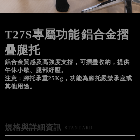
T27S專屬功能
鋁合金摺
疊腿托
鋁合金質感及高強度支撐，可摺疊收納，提供
午休小歇、腿部紓壓。
注意 : 腳托承重25Kg，功能為腳托嚴禁承座或
其他用途。
規格與詳細資訊
STANDARD