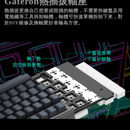
Gateron熱插拔軸座
熱插拔更換自己想要或毀損的軸體，不需要拆鍵盤及用
電烙鐵等工具拆卸軸體，軸體可快速單獨拆卸下來，對
於DIY維修及換軸愛好者極為方便。
記住帳號