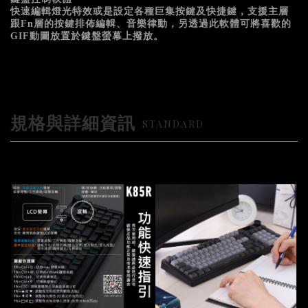
快速編輯燈光特效或是設定各種巨集按鍵及快捷鍵，支援主層
跟Fn層的按鍵排佈編輯、音樂律動，另透過此軟體可將喜歡的
GIF動圖放置於鍵盤螢幕上撥放。
規格與詳細資訊
STANDARD