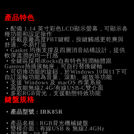
產品特色
• 配備 1.14 英寸彩色LCD顯示螢幕，可顯示各
種功能和設定操作
• 搭載原廠高度PBT鍵帽，按鍵觸感更乾爽與
舒適、不易打油
• Gasket 均衡支撐及四層消音結構設計，提供
軟彈溫潤的均一打感
• 全鍵區採用iRocks自有特色預潤軸體跟
Gateron熱插拔軸座，可自行替換鍵軸
• 可切換功能的旋鈕，於Windows 10與11下可
自訂滾輪功能為音量、滾動、縮放等功能
• 支援 Windows 及 macOS 作業系統
• 高效能無線2.4G/有線USB-C雙介面
• 多彩RGB背光，支援動態特效功能
鍵盤規格
• 產品型號 : IRK85R
• 產品名稱 : RGB背光機械鍵盤
• 雙模介面 : 有線USB & 無線2.4GHz
• 按鍵數 : 98 鍵