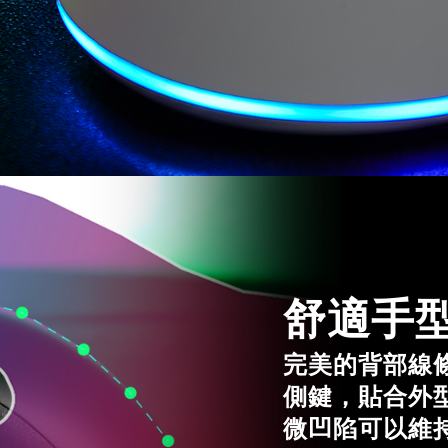
舒適手型
完美的背部線
側鍵，貼合外
微凹陷可以維