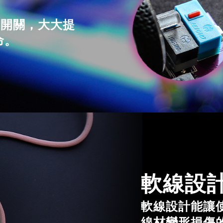
動開關，大大提
命。
軟線設
軟線設計能讓
線材變形損傷