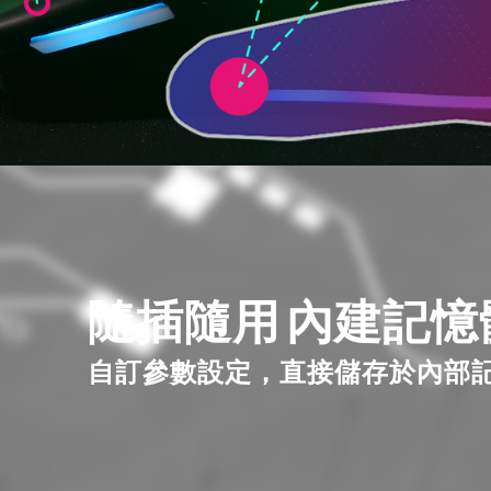
隨插隨用
內建記憶
自訂參數設定，直接儲存於內部記