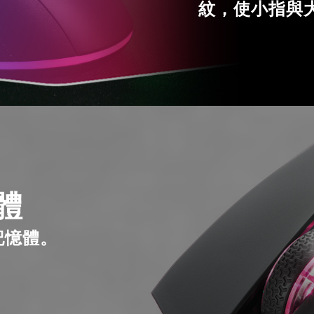
紋，使小指與
記住帳號
體
憶體。 