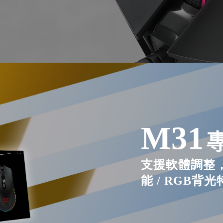
M31
支援軟體調整，可
能 / RGB背