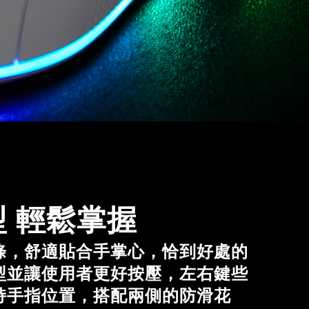
 輕鬆掌握
條，舒適貼合手掌心，恰到好處的
型並讓使用者更好按壓，左右鍵些
持手指位置，搭配兩側的防滑花