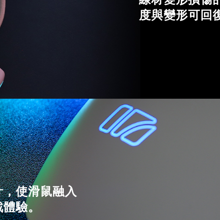
度與變形可回
計，使滑鼠融入
戲體驗。