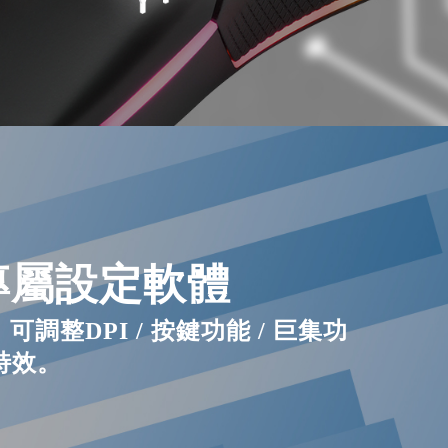
專屬設定軟體
調整DPI / 按鍵功能 / 巨集功
光特效。