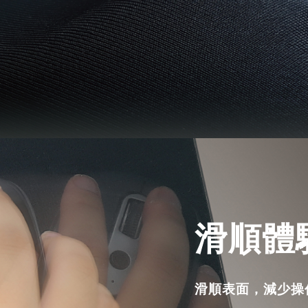
滑順體
滑順表面，減少操