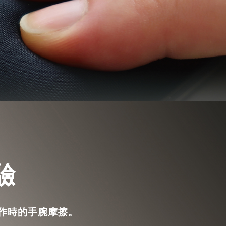
驗
作時的手腕摩擦。