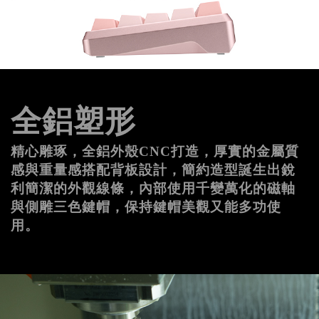
全鋁塑形
精心雕琢，全鋁外殼CNC打造，厚實的金屬質
感與重量感搭配背板設計，簡約造型誕生出銳
利簡潔的外觀線條，內部使用千變萬化的磁軸
與側雕三色鍵帽，保持鍵帽美觀又能多功使
用。