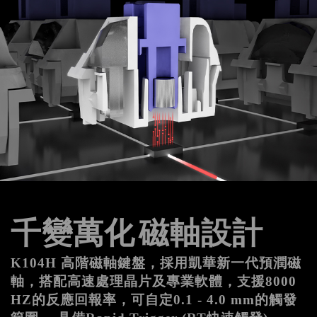
千變萬化
磁軸設計
K104H 高階磁軸鍵盤，採用凱華新一代預潤磁
軸，搭配高速處理晶片及專業軟體，支援8000 
HZ的反應回報率，可自定0.1 - 4.0 mm的觸發