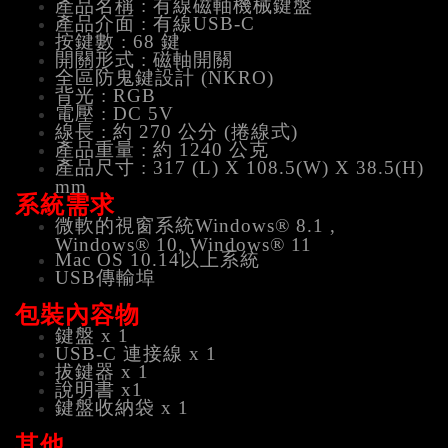
產
品名稱 : 有線磁軸機械鍵盤
產品介面 :
有線USB-C
按鍵數 : 68 鍵
開關形式 : 磁軸開關
全區防鬼鍵設計 (NKRO)
背光 : RGB
電壓 : DC 5V
線長 : 約 270 公分 (捲線式)
產品重量 : 約 1240 公克
產品尺寸 : 317 (L) X 108.5(W) X 38.5(H)
mm
系統需求
微軟的視窗系統Windows® 8.1 ,
Windows® 10, Windows® 11
Mac OS 10.14以上系統
USB傳輸埠
包裝內容物
鍵盤 x 1
USB-C 連接線 x 1
拔鍵器 x 1
說明書 x1
鍵盤收納袋 x 1
其他