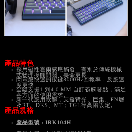
產品特色
採用磁性霍爾感應觸發，有別於傳統機械
式物理接觸開關，壽命更長
閃電般快速的按鍵8000Hz回報率，反應速
度更快
全鍵支援1 到4.0 MM 自訂義觸發點，滿足
各方面的使用需求。
新一代應用軟體，支援背光、巨集、FN層
及RT、DKS、MT；TGL等高階設定。
產品規格
產品型號 : IRK104H