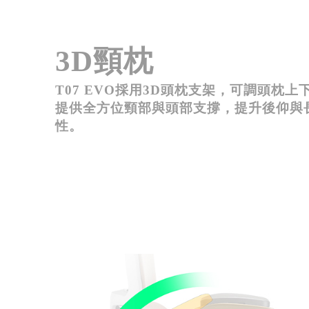
3D頸枕
T07 EVO採用3D頭枕支架，可調頭枕
提供全方位頸部與頭部支撐，提升後仰與
性。 