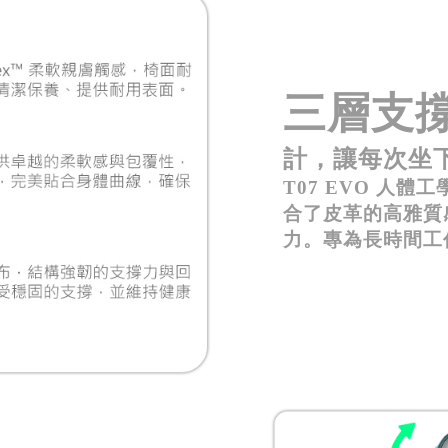
三層支撐
計，讓每次坐
T07 EVO 人
合了皮革的高雅質
力。專為長時間工