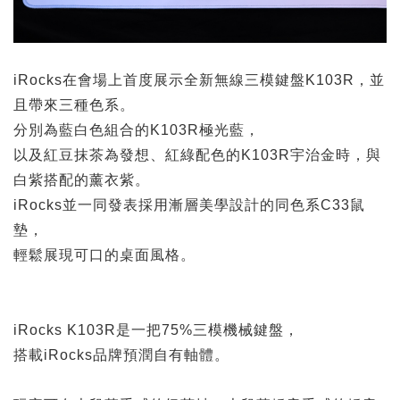
iRocks在會場上首度展示全新無線三模鍵盤K103R，並
且帶來三種色系。
分別為藍白色組合的K103R極光藍，
以及紅豆抹茶為發想、紅綠配色的K103R宇治金時，與
白紫搭配的薰衣紫。
iRocks並一同發表採用漸層美學設計的同色系C33鼠
墊，
輕鬆展現可口的桌面風格。
iRocks K103R是一把75%三模機械鍵盤，
搭載iRocks品牌預潤自有軸體。