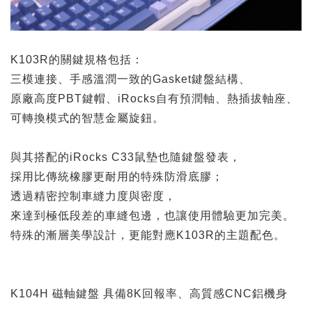
K103R的關鍵規格包括：
三模連接、手感溫潤一致的Gasket鍵盤結構、
原廠高度PBT鍵帽、iRocks自有預潤軸、熱插拔軸座、
可轉換模式的智慧金屬旋鈕。
與其搭配的iRocks C33鼠墊也隨鍵盤發表，
採用比傳統橡膠更耐用的特殊防滑底膠；
透過精密控制車縫力度與密度，
來達到極低段差的車縫包邊，也讓使用體驗更加完美。
特殊的漸層美學設計，更能對應K103R的主題配色。
K104H 磁軸鍵盤 具備8K回報率、高質感CNC鋁機身