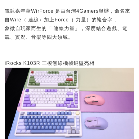
電競嘉年華WirForce 是由台灣4Gamers舉辦，命名來
自Wire（ 連線）加上Force（ 力量）的複合字，
象徵自玩家而生的「 連線力量」，深度結合遊戲、電
競、實況、音樂等四大領域。
iRocks K103R 三模無線機械鍵盤亮相