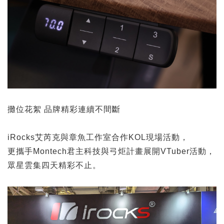
攤位花絮 品牌精彩連續不間斷
iRocks艾芮克與章魚工作室合作KOL現場活動，
更攜手Montech君主科技與弓炬計畫展開VTuber活動，
眾星雲集四天精彩不止。