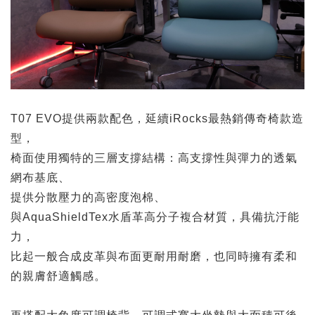
記住帳號
T07 EVO提供兩款配色，延續iRocks最熱銷傳奇椅款造
型，
椅面使用獨特的三層支撐結構：高支撐性與彈力的透氣
網布基底、
提供分散壓力的高密度泡棉、
與AquaShieldTex水盾革高分子複合材質，具備抗汙能
力，
比起一般合成皮革與布面更耐用耐磨，也同時擁有柔和
的親膚舒適觸感。