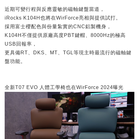
近期可變行程與反應靈敏的磁軸鍵盤當道，
iRocks K104H也將在WirForce亮相與提供試打。
採用富士櫻配色與份量紮實的CNC鋁製機身，
K104H不僅提供原廠高度PBT鍵帽、8000Hz的極高
USB回報率，
更具備RT、DKS、MT、TGL等現主時最流行的磁軸鍵
盤功能。
全新T07 EVO 人體工學椅也在WirForce 2024曝光